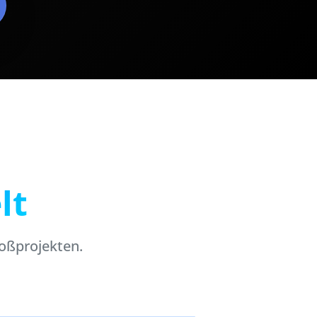
lt
roßprojekten.