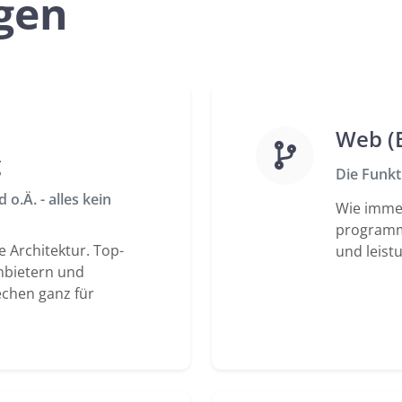
gen
Web (
g
Die Funkt
o.Ä. - alles kein
Wie imme
programmi
ie Architektur. Top-
und leist
nbietern und
echen ganz für