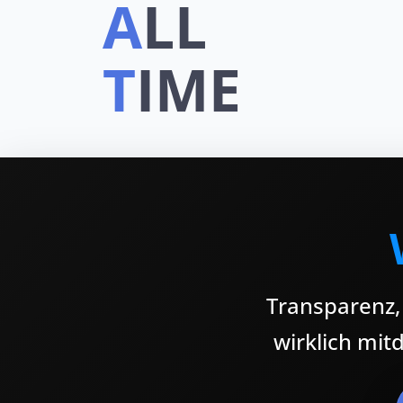
A
LL
T
IME
Transparenz,
wirklich mit