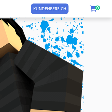
0

KUNDENBEREICH