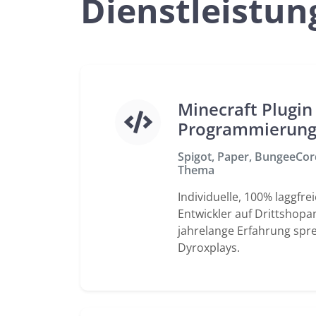
Dienstleistun
Minecraft Plugin
Programmierun
Spigot, Paper, BungeeCord 
Thema
Individuelle, 100% laggfre
Entwickler auf Drittshopa
jahrelange Erfahrung spr
Dyroxplays.