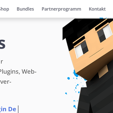
Shop
Bundles
Partnerprogramm
Kontakt
s
ür
lugins, Web-
ver-