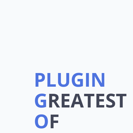
PLUGIN
G
REATEST
O
F