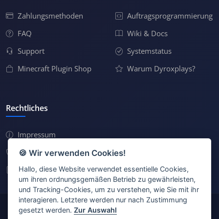
Zahlungsmethoden
Auftragsprogrammierung
FAQ
Wiki & Docs
Support
Systemstatus
Minecraft Plugin Shop
Warum Dyroxplays?
Rechtliches
Impressum
Datenschutz
🍪 Wir verwenden Cookies!
Hallo, diese Website verwendet essentielle Cookies,
AGB
um ihren ordnungsgemäßen Betrieb zu gewährleisten,
und Tracking-Cookies, um zu verstehen, wie Sie mit ihr
interagieren. Letztere werden nur nach Zustimmung
gesetzt werden.
Zur Auswahl
© 2026
dyroxplays.de