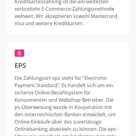
Kreditkartenzahlung ist die am weitesten
verbreitete E-Commerce-Zahlungsmethode
weltweit. Wir akzeptieren sowohl Mastercard,
Visa und weitere Kreditkarten.
EPS
Die Zahlungsart eps steht für "Electronic
Payment Standard". Es handelt sich um ein
sicheres Online-Bezahlsystem für
Konsumenten und Webshop-Betreiber. Die
ps-Überweisung wurde in Kooperation mit
den österreichischen Banken entwickelt, um
Online-Einkäufe über das zuverlässige
Onlinebanking abwickeln zu können. Die eps-