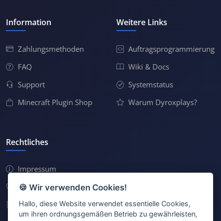
Information
Weitere Links
Zahlungsmethoden
Auftragsprogrammierung
FAQ
Wiki & Docs
Support
Systemstatus
Minecraft Plugin Shop
Warum Dyroxplays?
Rechtliches
Impressum
Datenschutz
🍪 Wir verwenden Cookies!
Hallo, diese Website verwendet essentielle Cookies,
AGB
um ihren ordnungsgemäßen Betrieb zu gewährleisten,